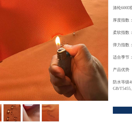
涤纶600
厚度指数
柔软指数
弹力指数
适合季节：
产品优势
防水等级4
GB/T545