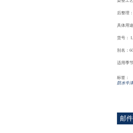
染整工艺
后整理：
具体用途
货号： L
别名：6
适用季节
标签：
防水牛津
邮件