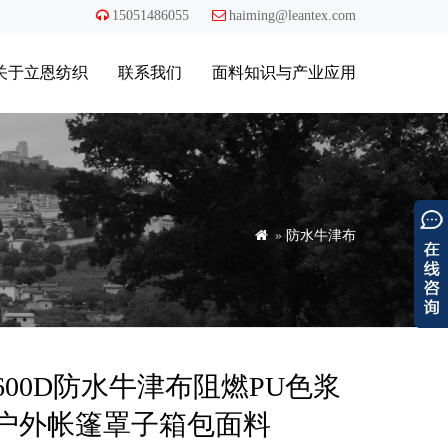

15051486055

haiming@leantex.com
关于立恩纺织
联系我们
面料知识与产业应用

»
防水牛津布
600D防水牛津布阻燃PU色浆
户外帐篷罩子箱包面料