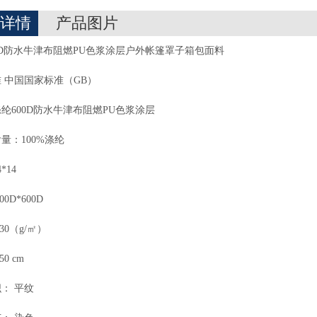
详情
产品图片
0D防水牛津布阻燃PU色浆涂层户外帐篷罩子箱包面料
 中国国家标准（GB）
纶600D防水牛津布阻燃PU色浆涂层
量：100%涤纶
*14
0D*600D
30（g/㎡）
0 cm
： 平纹