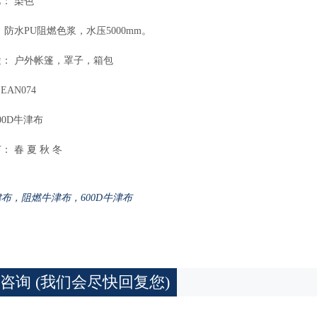
： 染色
 防水PU阻燃色浆，水压5000mm。
： 户外帐篷，罩子，箱包
EAN074
00D牛津布
： 春 夏 秋 冬
布，阻燃牛津布，600D牛津布
咨询 (我们会尽快回复您)