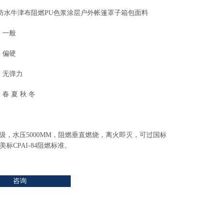
D防水牛津布阻燃PU色浆涂层户外帐篷罩子箱包面料
：一般
：偏硬
：无弹力
春 夏 秋 冬
级，水压5000MM，阻燃垂直燃烧，离火即灭，可过国标
5,美标CPAI-84阻燃标准。
咨询