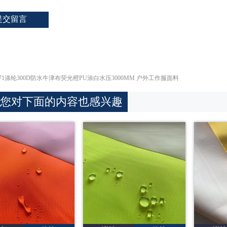
0471涤纶300D防水牛津布荧光橙PU涂白水压3000MM 户外工作服面料
您对下面的内容也感兴趣