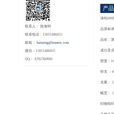
产品
涤纶60
联系人： 陈海明
品质标准
联系电话：15051486055
品名：涤
邮箱：
haiming@leantex.com
成分及含
微信：15051486055
QQ： 6392360660
密度：14
纱支 ：60
克重： 2
幅宽： 15
织物组织