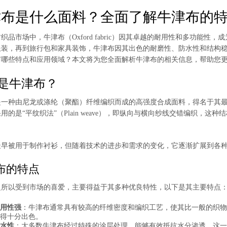
津布是什么面料？全面了解牛津布的
织品市场中，牛津布（Oxford fabric）因其卓越的耐用性和多功能
服装，再到旅行包和家具装饰，牛津布因其出色的耐磨性、防水性和结构
有哪些特点和应用领域？本文将为您全面解析牛津布的相关信息，帮助您
是牛津布？
是一种由尼龙或涤纶（聚酯）纤维编织而成的高强度合成面料，得名于其
用的是“平纹织法”（Plain weave），即纵向与横向纱线交错编织，
最早被用于制作衬衫，但随着技术的进步和需求的变化，它逐渐扩展到各
布的特点
之所以受到市场的喜爱，主要得益于其多种优良特性，以下是其主要特点
用性强
：牛津布通常具有较高的纤维密度和编织工艺，使其比一般的织物
得十分出色。
水性
：大多数牛津布经过特殊的涂层处理，能够有效抵抗水分渗透。这一