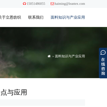

15051486055

haiming@leantex.com
关于立恩纺织
联系我们
面料知识与产业应用

»
面料知识与产业应用
特点与应用