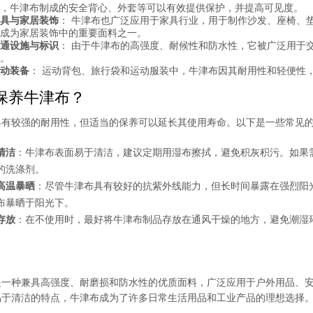
，牛津布制成的安全背心、外套等可以有效提供保护，并提高可见度。
具与家居装饰
： 牛津布也广泛应用于家具行业，用于制作沙发、座椅、
成为家居装饰中的重要面料之一。
通设施与标识
： 由于牛津布的高强度、耐候性和防水性，它被广泛用于
。
动装备
： 运动背包、旅行袋和运动服装中，牛津布因其耐用性和轻便性
保养牛津布？
具有较强的耐用性，但适当的保养可以延长其使用寿命。以下是一些常见
清洁
：牛津布表面易于清洁，建议定期用湿布擦拭，避免积灰积污。如果
的洗涤剂。
高温暴晒
：尽管牛津布具有较好的抗紫外线能力，但长时间暴露在强烈阳
布暴晒于阳光下。
存放
：在不使用时，最好将牛津布制品存放在通风干燥的地方，避免潮湿
是一种兼具高强度、耐磨损和防水性的优质面料，广泛应用于户外用品、
易于清洁的特点，牛津布成为了许多日常生活用品和工业产品的理想选择