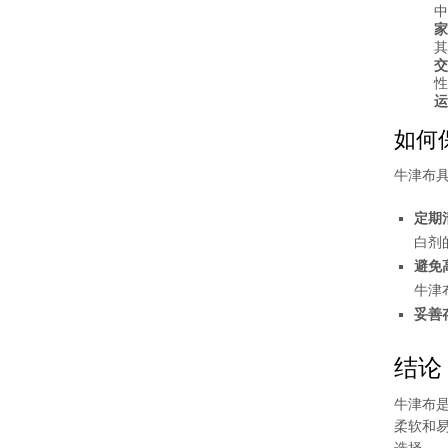
中
家
其
交
性
运
如何
牛津布
定期
白剂
避免
牛津
妥善
结论
牛津布
柔软和