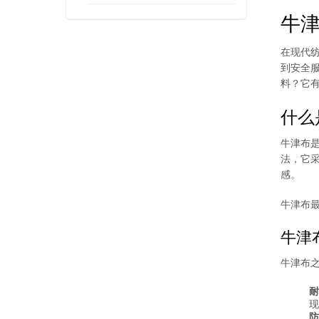
牛
在现代纺
到安全
料？它
什么
牛津布
法，它采
感。
牛津布
牛津
牛津布
耐
现
防