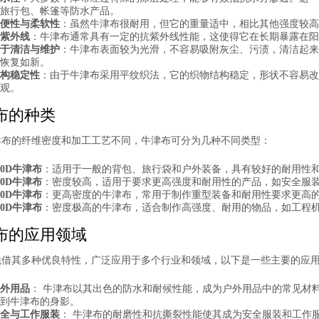
旅行包、帐篷等防水产品。
便性与柔软性
：虽然牛津布很耐用，但它的重量适中，相比其他强度较高
紫外线
：牛津布通常具有一定的抗紫外线性能，这使得它在长期暴露在阳
于清洁与维护
：牛津布表面较为光滑，不容易吸附灰尘、污渍，清洁起来
恢复如新。
构稳定性
：由于牛津布采用平纹织法，它的织物结构稳定，形状不容易改
观。
布的种类
津布的纤维密度和加工工艺不同，牛津布可分为几种不同类型：
10D牛津布
：适用于一般的背包、旅行袋和户外装备，具有较好的耐用性
00D牛津布
：密度较高，适用于要求更高强度和耐用性的产品，如安全服
00D牛津布
：更高密度的牛津布，常用于制作重型装备和耐用性要求更高
00D牛津布
：密度极高的牛津布，适合制作高强度、耐用的物品，如工程
布的应用领域
凭借其多种优良特性，广泛应用于多个行业和领域，以下是一些主要的应
外用品
： 牛津布以其出色的防水和耐候性能，成为户外用品中的常见材
到牛津布的身影。
全与工作服装
： 牛津布的耐磨性和抗撕裂性能使其成为安全服装和工作