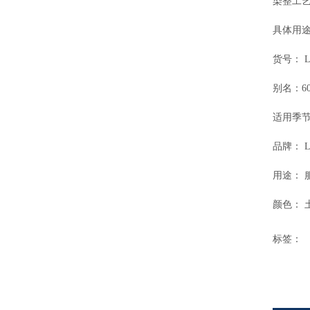
染整工艺
具体用途
货号： L
别名：6
适用季节
品牌： L
用途： 
颜色： 
标签：