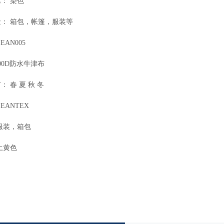
： 染色
： 箱包，帐篷，服装等
EAN005
00D防水牛津布
： 春 夏 秋 冬
EANTEX
服装，箱包
土黄色