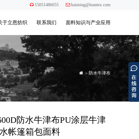

15051486055

haiming@leantex.com
关于立恩纺织
联系我们
面料知识与产业应用

»
防水牛津布
600D防水牛津布PU涂层牛津
防水帐篷箱包面料