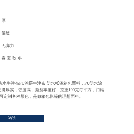
：厚
：偏硬
：无弹力
春 夏 秋 冬
D防水牛津布PU涂层牛津布 防水帐篷箱包面料，PU防水涂
硬挺厚实，强度高，撕裂牢度好，克重190克每平方，门幅
米，可定制各种颜色，是做箱包帐篷的理想面料。
咨询