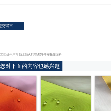
00D阻燃牛津布 防水防火PU涂层牛津布帐篷面料
您对下面的内容也感兴趣