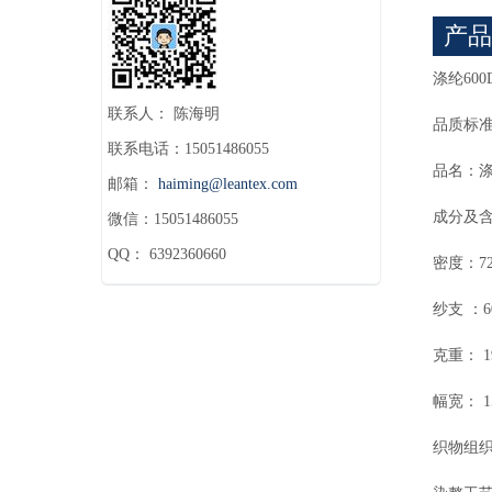
产品
涤纶60
联系人： 陈海明
品质标准
联系电话：15051486055
品名：涤
邮箱：
haiming@leantex.com
成分及含
微信：15051486055
QQ： 6392360660
密度：72
纱支 ：60
克重： 1
幅宽： 15
织物组织