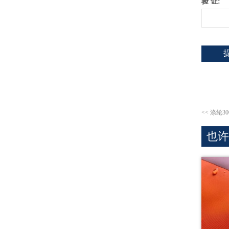
验 证:
<<
涤纶3
也许