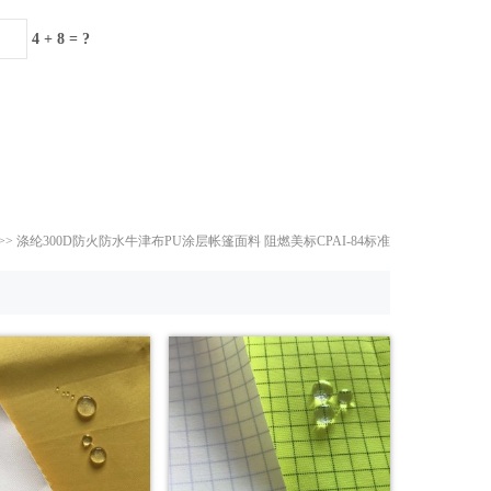
4 + 8 = ?
>>
涤纶300D防火防水牛津布PU涂层帐篷面料 阻燃美标CPAI-84标准