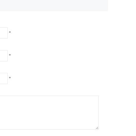
*
*
*