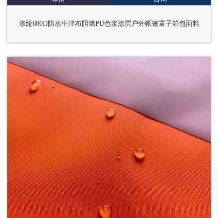
涤纶600D防水牛津布阻燃PU色浆涂层户外帐篷罩子箱包面料