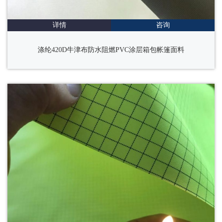
详情
咨询
涤纶420D牛津布防水阻燃PVC涂层箱包帐篷面料