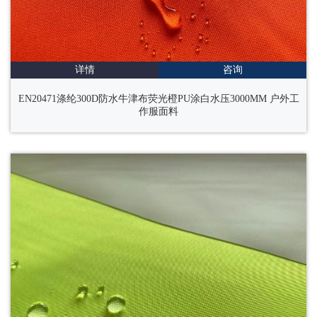
详情
咨询
EN20471涤纶300D防水牛津布荧光橙PU涂白水压3000MM 户外工
作服面料