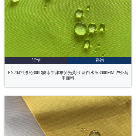
详情
咨询
EN20471涤纶300D防水牛津布荧光黄PU涂白水压3000MM 户外马
甲面料