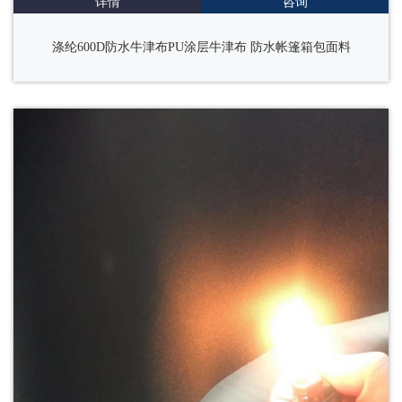
详情
咨询
涤纶600D防水牛津布PU涂层牛津布 防水帐篷箱包面料