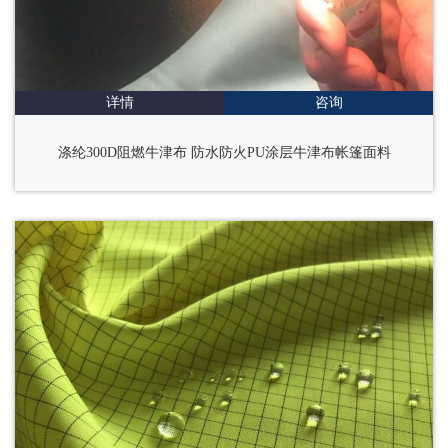
详情
咨询
涤纶300D阻燃牛津布 防水防火PU涂层牛津布帐篷面料